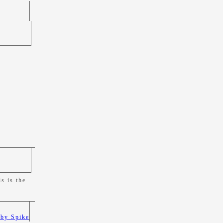
s is the
 by Spike