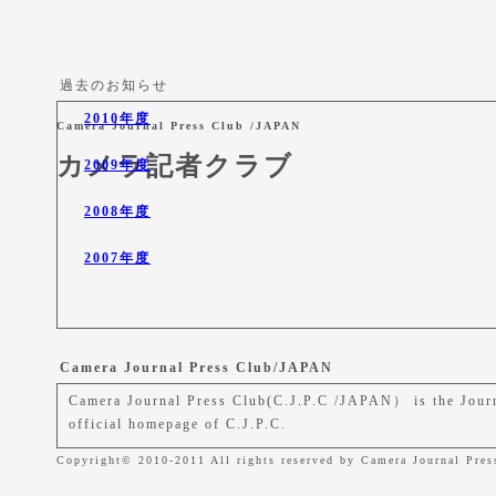
過去のお知らせ
2010年度
Camera Journal Press Club /JAPAN
カメラ記者クラブ
2009年度
2008年度
2007年度
Camera Journal Press Club/JAPAN
Camera Journal Press Club(C.J.P.C /JAPAN） is the Journa
official homepage of C.J.P.C.
Copyright© 2010-2011 All rights reserved by Camera Journal Pres